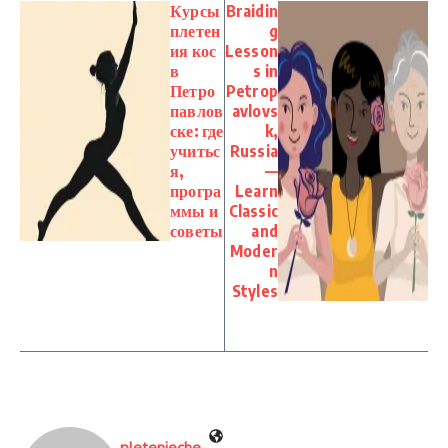
Курсы
Braidin
плетен
g
ия кос
Lesson
в
s in
Петро
Petrop
павлов
avlovs
ске: где
k,
учитьс
Russia
я,
—
програ
Learn
ммы и
Classic
советы
and
Moder
n
Styles
pletenieche_