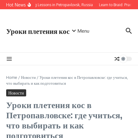
Перейти к содержанию
Hot News
Braiding Lessons in Petropavlovsk, Russia
Learn to Braid: Practica
Уроки плетения кос
Menu
Home
/
Новости
/
Уроки плетения кос в Петропавловске: где учиться,
что выбирать и как подготовиться
Новости
Уроки плетения кос в
Петропавловске: где учиться,
что выбирать и как
подготовиться