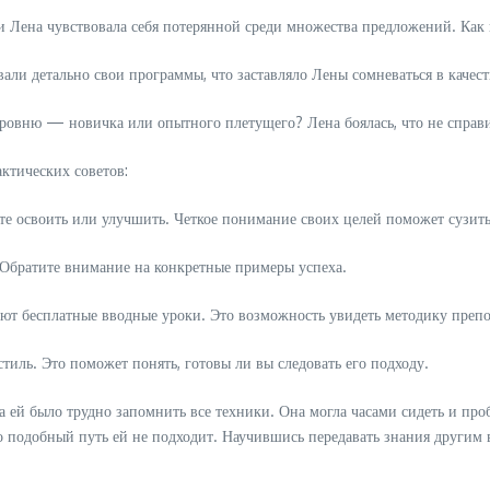
 и Лена чувствовала себя потерянной среди множества предложений. Как
вали детально свои программы, что заставляло Лены сомневаться в качест
ё уровню — новичка или опытного плетущего? Лена боялась, что не спра
актических советов:
тите освоить или улучшить. Четкое понимание своих целей поможет сузит
 Обратите внимание на конкретные примеры успеха.
ют бесплатные вводные уроки. Это возможность увидеть методику препод
 стиль. Это поможет понять, готовы ли вы следовать его подходу.
 ей было трудно запомнить все техники. Она могла часами сидеть и пробо
то подобный путь ей не подходит. Научившись передавать знания другим в