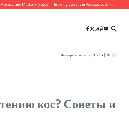
ctice, and Master Any Style
Braiding Lessons in Petropavlovsk, Russia: Where t
Четверг, 6 августа, 2026
тению кос? Советы и