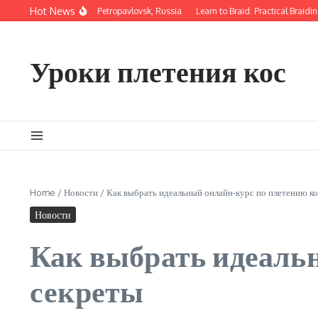
Перейти к содержанию
Hot News
Braiding Lessons in Petropavlovsk, Russia
Learn to Braid: Practical Braiding 
Уроки плетения кос
Home
/
Новости
/
Как выбрать идеальный онлайн-курс по плетению ко
Новости
Как выбрать идеальн
секреты