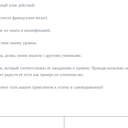
вный план действий:
плести французские косы»).
в, их опыта и квалификаций.
ствие своему уровню.
ы, делясь своим опытом с другими учениками.
, который соответствовал её ожиданиям и уровню. Проведя несколько за
т радости её пути как тренера по плетению кос.
может стать вашим трамплином к успеху и самовыражению!