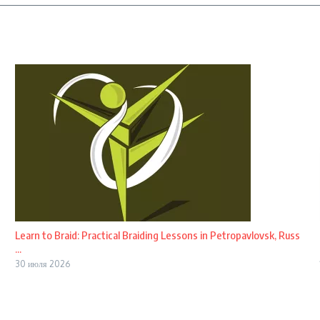
Learn to Braid: Practical Braiding Lessons in Petropavlovsk, Russ
...
30 июля 2026