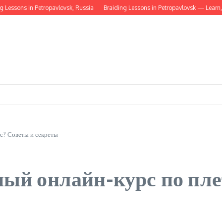
Lessons in Petropavlovsk, Russia
Braiding Lessons in Petropavlovsk — Learn, Pra
с? Советы и секреты
ый онлайн-курс по пле