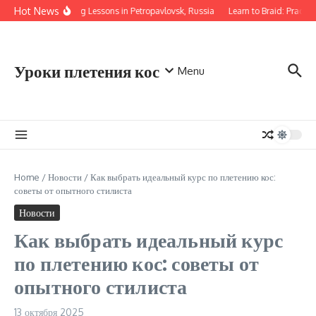
Перейти к содержанию
Hot News
Braiding Lessons in Petropavlovsk, Russia
Learn to Braid: Practic
Уроки плетения кос
Menu
Home
/
Новости
/
Как выбрать идеальный курс по плетению кос:
советы от опытного стилиста
Новости
Как выбрать идеальный курс
по плетению кос: советы от
опытного стилиста
13 октября 2025