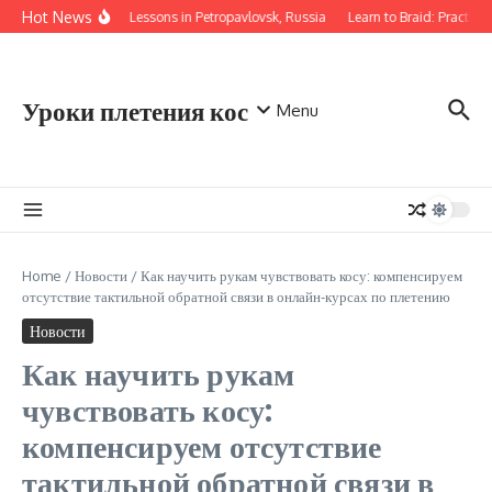
Перейти к содержанию
Hot News
Braiding Lessons in Petropavlovsk, Russia
Learn to Braid: Practical
Уроки плетения кос
Menu
Home
/
Новости
/
Как научить рукам чувствовать косу: компенсируем
отсутствие тактильной обратной связи в онлайн-курсах по плетению
Новости
Как научить рукам
чувствовать косу:
компенсируем отсутствие
тактильной обратной связи в