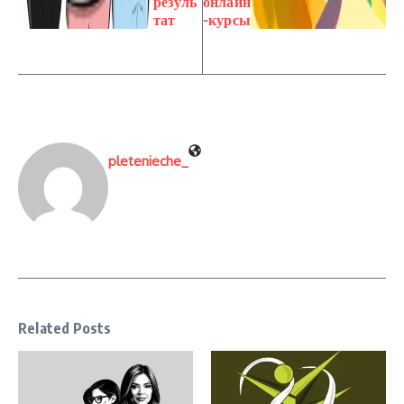
резуль
онлайн
тат
-курсы
pletenieche_
Related Posts